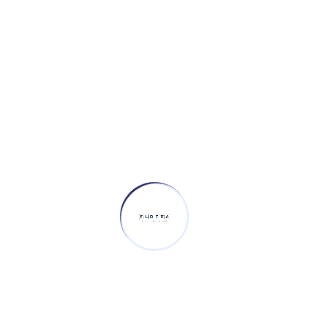
Optimización
de Costos
Buscamos las
mejores condiciones
comerciales y
logísticas para
maximizar tu
inversión.